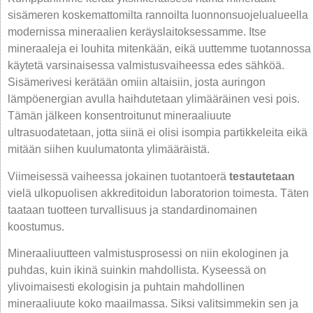
sisämeren koskemattomilta rannoilta luonnonsuojelualueella
modernissa mineraalien keräyslaitoksessamme. Itse
mineraaleja ei louhita mitenkään, eikä uuttemme tuotannossa
käytetä varsinaisessa valmistusvaiheessa edes sähköä.
Sisämerivesi kerätään omiin altaisiin, josta auringon
lämpöenergian avulla haihdutetaan ylimääräinen vesi pois.
Tämän jälkeen konsentroitunut mineraaliuute
ultrasuodatetaan, jotta siinä ei olisi isompia partikkeleita eikä
mitään siihen kuulumatonta ylimääräistä.
Viimeisessä vaiheessa jokainen tuotantoerä
testautetaan
vielä ulkopuolisen akkreditoidun laboratorion toimesta. Täten
taataan tuotteen turvallisuus ja standardinomainen
koostumus.
Mineraaliuutteen valmistusprosessi on niin ekologinen ja
puhdas, kuin ikinä suinkin mahdollista. Kyseessä on
ylivoimaisesti ekologisin ja puhtain mahdollinen
mineraaliuute koko maailmassa. Siksi valitsimmekin sen ja