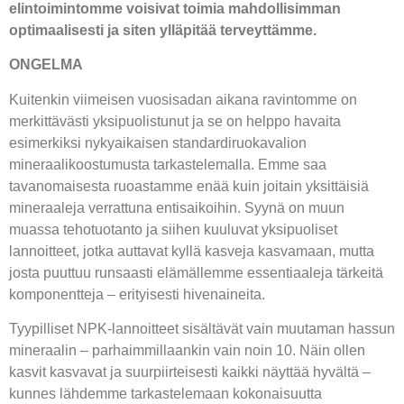
elintoimintomme voisivat toimia mahdollisimman
optimaalisesti ja siten ylläpitää terveyttämme.
ONGELMA
Kuitenkin viimeisen vuosisadan aikana ravintomme on
merkittävästi yksipuolistunut ja se on helppo havaita
esimerkiksi nykyaikaisen standardiruokavalion
mineraalikoostumusta tarkastelemalla. Emme saa
tavanomaisesta ruoastamme enää kuin joitain yksittäisiä
mineraaleja verrattuna entisaikoihin. Syynä on muun
muassa tehotuotanto ja siihen kuuluvat yksipuoliset
lannoitteet, jotka auttavat kyllä kasveja kasvamaan, mutta
josta puuttuu runsaasti elämällemme essentiaaleja tärkeitä
komponentteja – erityisesti hivenaineita.
Tyypilliset NPK-lannoitteet sisältävät vain muutaman hassun
mineraalin – parhaimmillaankin vain noin 10. Näin ollen
kasvit kasvavat ja suurpiirteisesti kaikki näyttää hyvältä –
kunnes lähdemme tarkastelemaan kokonaisuutta