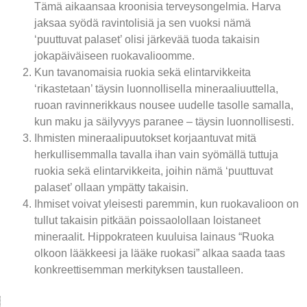
Tämä aikaansaa kroonisia terveysongelmia. Harva
jaksaa syödä ravintolisiä ja sen vuoksi nämä
‘puuttuvat palaset’ olisi järkevää tuoda takaisin
jokapäiväiseen ruokavalioomme.
Kun tavanomaisia ruokia sekä elintarvikkeita
‘rikastetaan’ täysin luonnollisella mineraaliuuttella,
ruoan ravinnerikkaus nousee uudelle tasolle samalla,
kun maku ja säilyvyys paranee – täysin luonnollisesti.
Ihmisten mineraalipuutokset korjaantuvat mitä
herkullisemmalla tavalla ihan vain syömällä tuttuja
ruokia sekä elintarvikkeita, joihin nämä ‘puuttuvat
palaset’ ollaan ympätty takaisin.
Ihmiset voivat yleisesti paremmin, kun ruokavalioon on
tullut takaisin pitkään poissaolollaan loistaneet
mineraalit. Hippokrateen kuuluisa lainaus “Ruoka
olkoon lääkkeesi ja lääke ruokasi” alkaa saada taas
konkreettisemman merkityksen taustalleen.