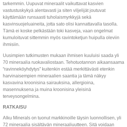
tarkemmin. Uupuvat mineraalit vaikuttavat kasvien
vastustuskykyä alentavasti ja siten viljelijät joutuvat
käyttämään runsaasti tuholaismyrkkyjä sekä
kasvinsuojeluaineita, jotta sato olisi kannattavalla tasolla.
Tämä ei koske pelkästään toki kasveja, vaan ongelmat
kumuloituvat sittemmin myös ravintoketjun huipulla oleviin
ihmisiin.
Uusimpien tutkimusten mukaan ihmisen kuuluisi saada yli
70 mineraalia ruokavaliostaan. Tehotuotannon aikaansaama
“ravinneköyhdytys” kuitenkin estää merkittävästi etenkin
harvinaisempien mineraalien saantia ja tämä näkyy
kasvavina kroonisina sairauksina, allergioina,
masennuksena ja muina kroonisina yleisinä
terveysongelmina.
RATKAISU
Alku Minerals on tuonut markkinoille täysin luonnollisen, yli
72 mineraalia sisältävän mineraaliuutteen. Sitä voidaan