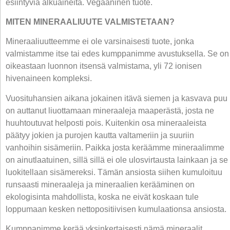
esiintyviä alkuaineita. Vegaaninen tuote.
MITEN MINERAALIUUTE VALMISTETAAN?
Mineraaliuutteemme ei ole varsinaisesti tuote, jonka
valmistamme itse tai edes kumppanimme avustuksella. Se on
oikeastaan luonnon itsensä valmistama, yli 72 ionisen
hivenaineen kompleksi.
Vuosituhansien aikana jokainen itävä siemen ja kasvava puu
on auttanut liuottamaan mineraaleja maaperästä, josta ne
huuhtoutuvat helposti pois. Kuitenkin osa mineraaleista
päätyy jokien ja purojen kautta valtameriin ja suuriin
vanhoihin sisämeriin. Paikka josta keräämme mineraalimme
on ainutlaatuinen, sillä sillä ei ole ulosvirtausta lainkaan ja se
luokitellaan sisämereksi. Tämän ansiosta siihen kumuloituu
runsaasti mineraaleja ja mineraalien kerääminen on
ekologisinta mahdollista, koska ne eivät koskaan tule
loppumaan kesken nettopositiivisen kumulaationsa ansiosta.
Kumppanimme kerää yksinkertaisesti nämä mineraalit