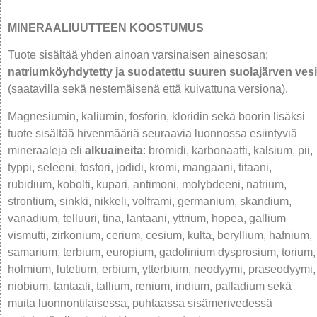
MINERAALIUUTTEEN KOOSTUMUS
Tuote sisältää yhden ainoan varsinaisen ainesosan;
natriumköyhdytetty ja suodatettu suuren suolajärven vesi
(saatavilla sekä nestemäisenä että kuivattuna versiona).
Magnesiumin, kaliumin, fosforin, kloridin sekä boorin lisäksi
tuote sisältää hivenmääriä seuraavia luonnossa esiintyviä
mineraaleja eli
alkuaineita
: bromidi, karbonaatti, kalsium, pii,
typpi, seleeni, fosfori, jodidi, kromi, mangaani, titaani,
rubidium, kobolti, kupari, antimoni, molybdeeni, natrium,
strontium, sinkki, nikkeli, volframi, germanium, skandium,
vanadium, telluuri, tina, lantaani, yttrium, hopea, gallium
vismutti, zirkonium, cerium, cesium, kulta, beryllium, hafnium,
samarium, terbium, europium, gadolinium dysprosium, torium,
holmium, lutetium, erbium, ytterbium, neodyymi, praseodyymi,
niobium, tantaali, tallium, renium, indium, palladium sekä
muita luonnontilaisessa, puhtaassa sisämerivedessä