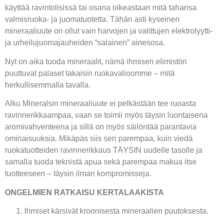
käyttää ravintolisissä tai osana oikeastaan mitä tahansa
valmisruoka- ja juomatuotetta. Tähän asti kyseinen
mineraaliuute on ollut vain harvojen ja valittujen elektrolyytti-
ja urheilujuomajauheiden “salainen” ainesosa.
Nyt on aika tuoda mineraalit, nämä ihmisen elimistön
puuttuvat palaset takaisin ruokavalioomme – mitä
herkullisemmalla tavalla.
Alku Mineralsin mineraaliuute ei pelkästään tee ruoasta
ravinnerikkaampaa, vaan se toimii myös täysin luontaisena
aromivahventeena ja sillä on myös säilöntää parantavia
ominaisuuksia. Mikäpäs siis sen parempaa, kuin viedä
ruokatuotteiden ravinnerikkaus TÄYSIN uudelle tasolle ja
samalla tuoda teknistä apua sekä parempaa makua itse
tuotteeseen – täysin ilman kompromisseja.
ONGELMIEN RATKAISU KERTALAAKISTA
Ihmiset kärsivät kroonisesta mineraalien puutoksesta.